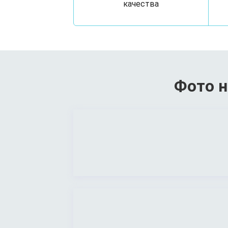
качества
Фото н