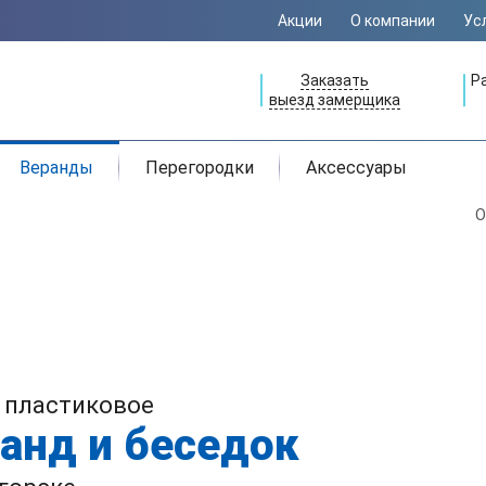
Акции
О компании
Ус
Заказать
Р
выезд замерщика
Веранды
Перегородки
Аксессуары
О
 пластиковое
анд и беседок