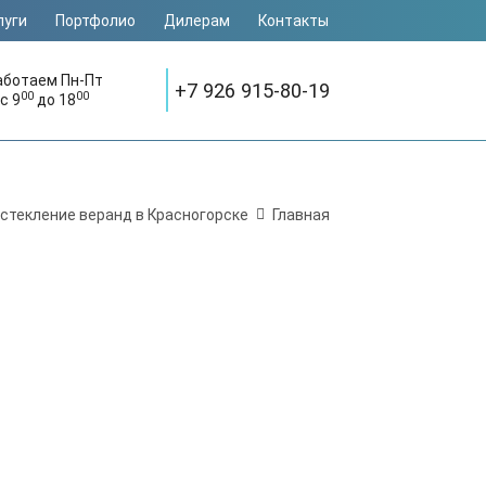
луги
Портфолио
Дилерам
Контакты
аботаем Пн-Пт
+7 926 915-80-19
00
00
с 9
до 18
стекление веранд в Красногорске
Главная