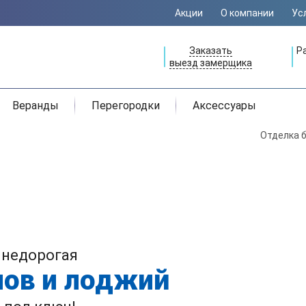
Акции
О компании
Ус
Заказать
Р
выезд замерщика
Веранды
Перегородки
Аксессуары
Отделка б
 недорогая
нов и лоджий