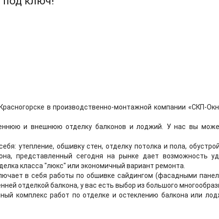
 под ключ!
Красногорске в производственно-монтажной компании «СКП-Окна
ннюю и внешнюю отделку балконов и лоджий. У нас вы может
ебя: утепление, обшивку стен, отделку потолка и пола, обустр
она, представленный сегодня на рынке дает возможность уд
делка класса "люкс" или экономичный вариант ремонта.
лючает в себя работы по обшивке сайдингом (фасадными панел
тренней отделкой балкона, у вас есть выбор из большого многообр
ный комплекс работ по отделке и остеклению балкона или лод