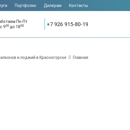
луги
Портфолио
Дилерам
Контакты
аботаем Пн-Пт
+7 926 915-80-19
00
00
с 9
до 18
алконов и лоджий в Красногорске
Главная