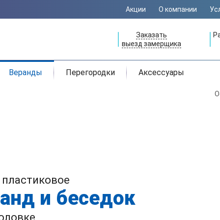
Акции
О компании
Ус
Заказать
Р
выезд замерщика
Веранды
Перегородки
Аксессуары
О
 пластиковое
анд и беседок
оловке