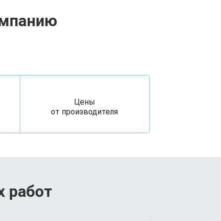
омпанию
Цены
от производителя
х работ