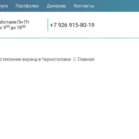
луги
Портфолио
Дилерам
Контакты
аботаем Пн-Пт
+7 926 915-80-19
00
00
с 9
до 18
стекление веранд в Черноголовке
Главная